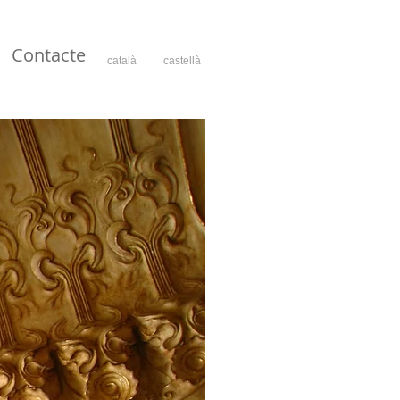
Contacte
català
castellà