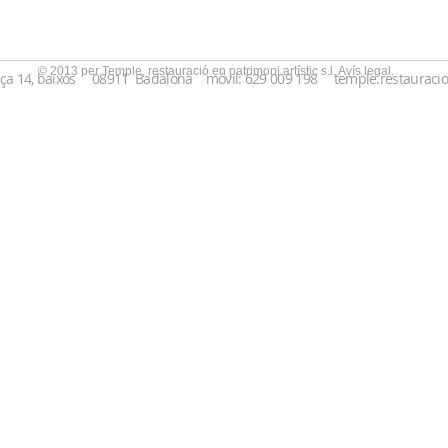
© 2013 per Temple, restauració en patrimoni artístic s.l. Avís legal.
laça 14, baixos 08911 Badalona móvil: 629 009 198
temple.restaurac